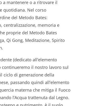
o a mantenere o a ritrovare il
ne quotidiana. Nel corso
ardine del Metodo Bates:
, centralizzazione, memoria e
che proprie del Metodo Bates
a, Qi Gong, Meditazione, Spirito
h.
edente (dedicato all’elemento
 continueremo il nostro lavoro sul
l ciclo di generazione della
nese, passando quindi all’elemento
uercia materna che mitiga il Fuoco
inando l’Acqua trattenuta dal Legno.
ostegno e nutrimento, è il suolo