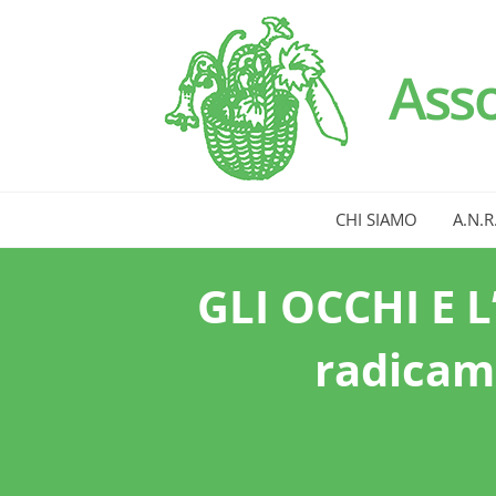
CHI SIAMO
A.N.R
GLI OCCHI E 
radicame