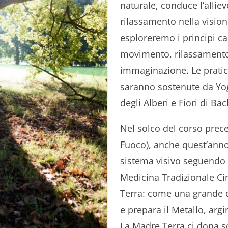
naturale, conduce l’alliev
rilassamento nella visio
esploreremo i principi c
movimento, rilassamento
immaginazione. Le prati
saranno sostenute da Yog
degli Alberi e Fiori di Bac
Nel solco del corso prec
Fuoco), anche quest’anno
sistema visivo seguendo i
Medicina Tradizionale Ci
Terra: come una grande q
e prepara il Metallo, arg
La Madre Terra ci dona s