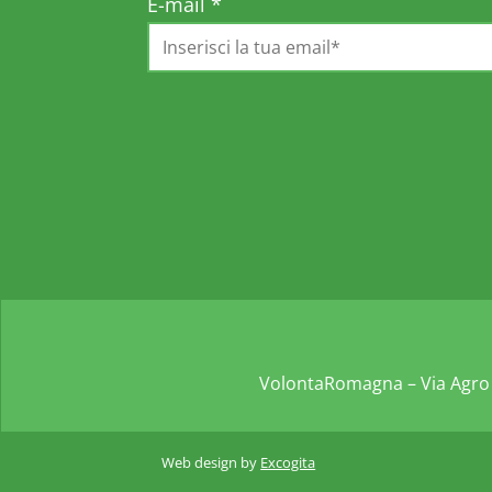
E-mail
*
VolontaRomagna – Via Agro 
Web design by
Excogita