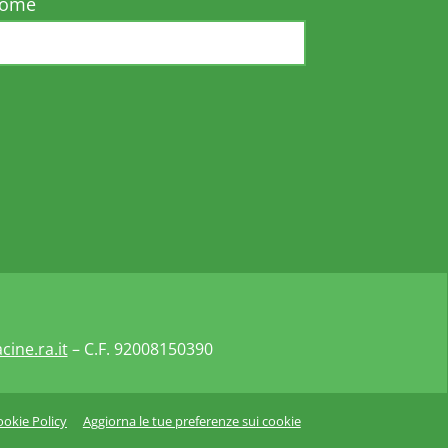
nome
ine.ra.it
– C.F. 92008150390
ookie Policy
Aggiorna le tue preferenze sui cookie