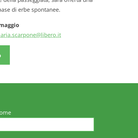
base di erbe spontanee.
 maggio
aria.scarpone@libero.it
o
nome